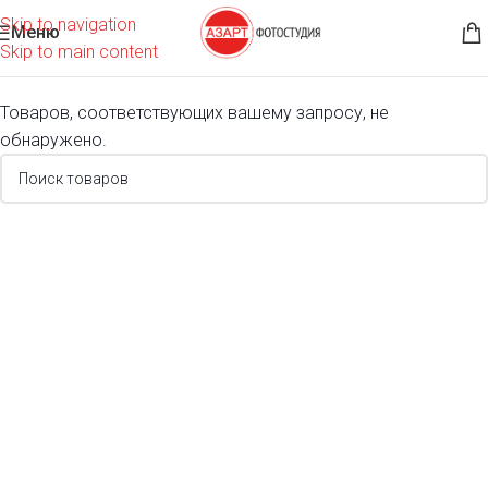
Skip to navigation
Меню
Главная
Товары с меткой “фотокнига”
Skip to main content
Товаров, соответствующих вашему запросу, не
обнаружено.