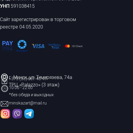
УНП
591038415
Сайт зарегистрирован в торговом
реестре 04.05.2020
г. Минск, ул. Тимирязева, 74а
+375 (33) 667-40-47
ТРЦ «Palazzo» (3 этаж)
10:00 - 22:00
*без обеда и выходных
minskazart@mail.ru