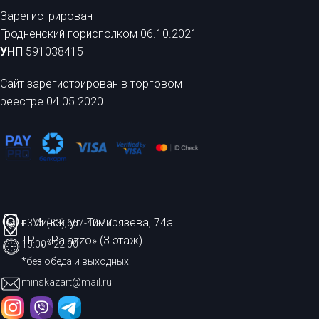
Зарегистрирован
Гродненский горисполком 06.10.2021
УНП
591038415
Сайт зарегистрирован в торговом
реестре 04.05.2020
г. Минск, ул. Тимирязева, 74а
+375 (33) 667-40-47
ТРЦ «Palazzo» (3 этаж)
10:00 - 22:00
*без обеда и выходных
minskazart@mail.ru