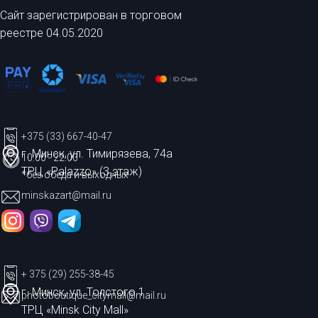
Сайт зарегистрирован в торговом
реестре 04.05.2020
+375 (33) 667-40-47
г. Минск, ул. Тимирязева, 74а
10:00 - 22:00
ТРЦ «Palazzo» (3 этаж)
*без обеда и выходных
minskazart@mail.ru
+ 375 (29) 255-38-45
г. Минск, ул. Толстого 1
photoboutique_citymall@mail.ru
ТРЦ «Minsk City Mall»