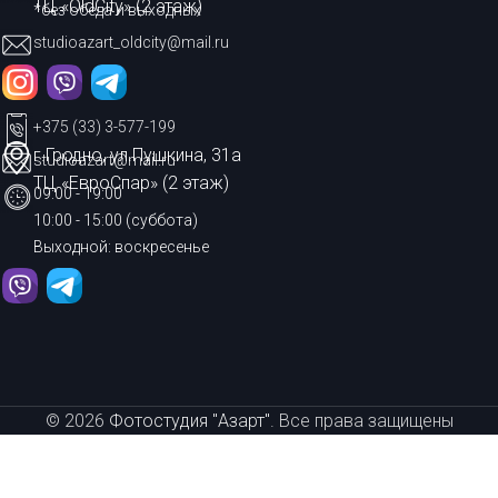
ТЦ «OldCity» (2 этаж)
*без обеда и выходных
studioazart_oldcity@mail.ru
+375 (33) 3-577-199
г.Гродно, ул.Пушкина, 31а
studioazart@mail.ru
ТЦ «ЕвроСпар» (2 этаж)
09:00 - 19:00
10:00 - 15:00 (суббота)
Выходной: воскресенье
© 2026
Фотостудия "Азарт"
. Все права защищены