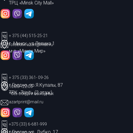
ТРЦ «Minsk City Mall»
+ 375 (44) 515-25-21
г. Минск, ул.Левина 1
fotobutik.azart@mail.ru
м-р «Минск Мир»
+ 375 (33) 361- 09-26
г.Гродно, пр.Я.Купалы, 87
10:00 - 22:00
ТРК «Triniti» (3 этаж)
*без обеда и выходных
azartprint@mail.ru
+375 (33) 6-681-999
г.Гродно, ул. Дубко, 17