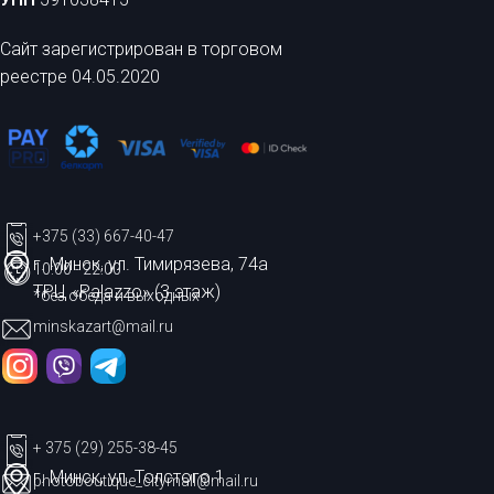
Сайт зарегистрирован в торговом
реестре 04.05.2020
+375 (33) 667-40-47
г. Минск, ул. Тимирязева, 74а
10:00 - 22:00
ТРЦ «Palazzo» (3 этаж)
*без обеда и выходных
minskazart@mail.ru
+ 375 (29) 255-38-45
г. Минск, ул. Толстого 1
photoboutique_citymall@mail.ru