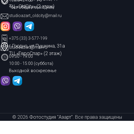
10:00 - 21:00
ТЦ «OldCity» (2 этаж)
*без обеда и выходных
studioazart_oldcity@mail.ru
+375 (33) 3-577-199
г.Гродно, ул.Пушкина, 31а
studioazart@mail.ru
ТЦ «ЕвроСпар» (2 этаж)
09:00 - 19:00
10:00 - 15:00 (суббота)
Выходной: воскресенье
© 2026
Фотостудия "Азарт"
. Все права защищены