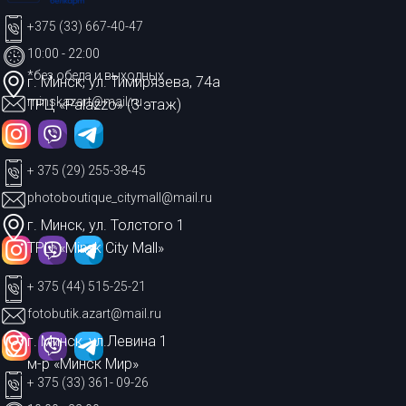
+375 (33) 667-40-47
10:00 - 22:00
*без обеда и выходных
г. Минск, ул. Тимирязева, 74а
minskazart@mail.ru
ТРЦ «Palazzo» (3 этаж)
+ 375 (29) 255-38-45
photoboutique_citymall@mail.ru
г. Минск, ул. Толстого 1
ТРЦ «Minsk City Mall»
+ 375 (44) 515-25-21
fotobutik.azart@mail.ru
г. Минск, ул.Левина 1
м-р «Минск Мир»
+ 375 (33) 361- 09-26